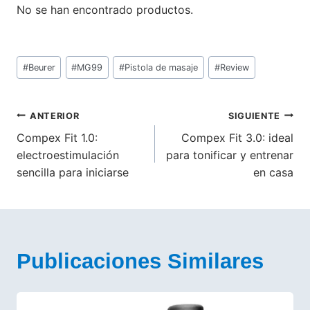
No se han encontrado productos.
Etiquetas
#
Beurer
#
MG99
#
Pistola de masaje
#
Review
de
la
entrada:
Navegación
ANTERIOR
SIGUIENTE
Compex Fit 1.0:
Compex Fit 3.0: ideal
de
electroestimulación
para tonificar y entrenar
entradas
sencilla para iniciarse
en casa
Publicaciones Similares