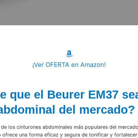
¡Ver OFERTA en Amazon!
e que el Beurer EM37 sea
 abdominal del mercado?
 de los cinturones abdominales más populares del mercado.
o ofrece una forma eficaz y segura de tonificar y fortalece