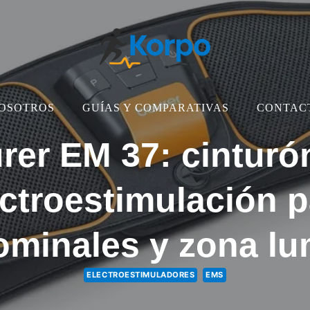
OSOTROS
GUÍAS Y COMPARATIVAS
CONTAC
rer EM 37: cinturó
ectroestimulación p
minales y zona l
ELECTROESTIMULADORES
EMS