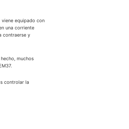
y viene equipado con
en una corriente
a contraerse y
e hecho, muchos
 EM37.
s controlar la