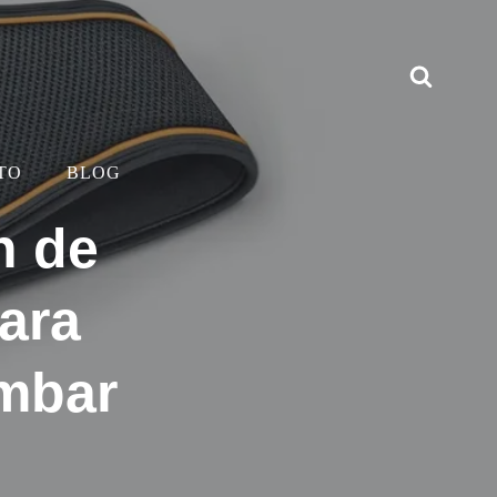
TO
BLOG
n de
ara
umbar