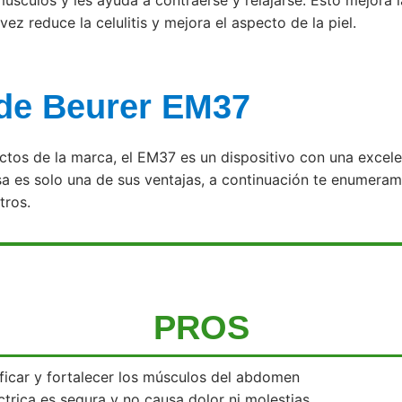
músculos y les ayuda a contraerse y relajarse. Esto mejora l
vez reduce la celulitis y mejora el aspecto de la piel.
 de Beurer EM37
tos de la marca, el EM37 es un dispositivo con una excele
sa es solo una de sus ventajas, a continuación te enumera
tros.
PROS
ificar y fortalecer los músculos del abdomen
ctrica es segura y no causa dolor ni molestias