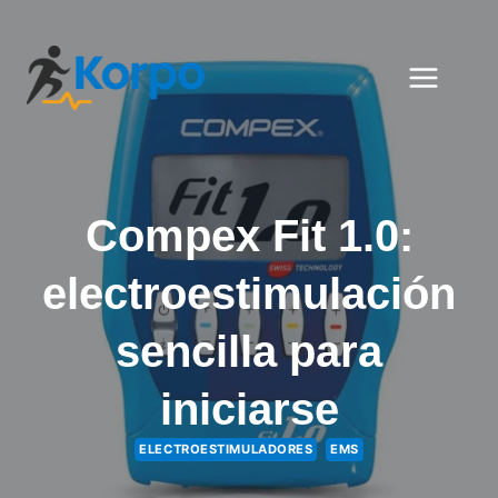
Saltar
al
contenido
Compex Fit 1.0:
electroestimulación
sencilla para
iniciarse
ELECTROESTIMULADORES
EMS