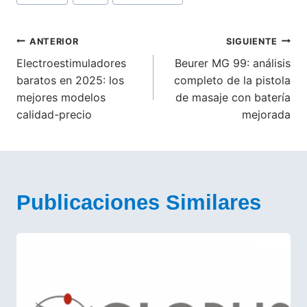
de
la
entrada:
Navegación
ANTERIOR
SIGUIENTE
Electroestimuladores
Beurer MG 99: análisis
de
baratos en 2025: los
completo de la pistola
entradas
mejores modelos
de masaje con batería
calidad-precio
mejorada
Publicaciones Similares