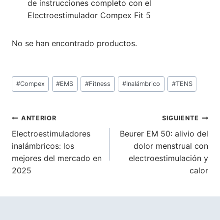
de instrucciones completo con el
Electroestimulador Compex Fit 5
No se han encontrado productos.
Etiquetas
#
Compex
#
EMS
#
Fitness
#
Inalámbrico
#
TENS
de
la
entrada:
Navegación
ANTERIOR
SIGUIENTE
Electroestimuladores
Beurer EM 50: alivio del
de
inalámbricos: los
dolor menstrual con
entradas
mejores del mercado en
electroestimulación y
2025
calor